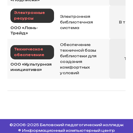
Электронные
Электронная
ресурсы
библиотечная
В теч
ООО «Лань-
система
Трейд»
Обеспечение
Техническое
техничной базы
обеспечение
библиотеки для
1 ра
создания
ООО «Культурная
комфортных
инициатива»
условий
©2006-2025 Беловский педагогический колледж
® Информационный компьютерный центр