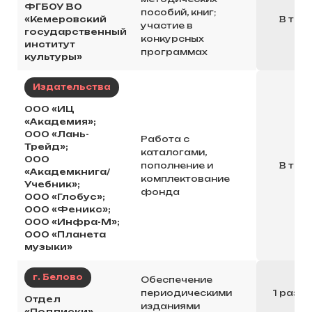
ФГБОУ ВО
пособий, книг;
«Кемеровский
В теч
участие в
государственный
конкурсных
институт
программах
культуры»
Издательства
ООО «ИЦ
«Академия»;
ООО «Лань-
Работа с
Трейд»;
каталогами,
ООО
пополнение и
В теч
«Академкнига/
комплектование
Учебник»;
фонда
ООО «Глобус»;
ООО «Феникс»;
ООО «Инфра-М»;
ООО «Планета
музыки»
г. Белово
Обеспечение
периодическими
1 раз в
Отдел
изданиями
«Подписки»